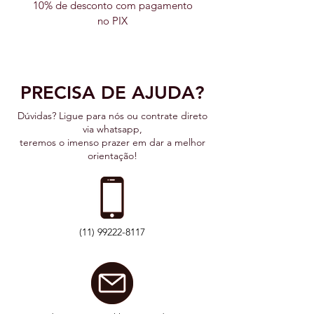
10% de desconto com pagamento
no PIX
PRECISA DE AJUDA?
Dúvida
s
? Ligue para nós ou cont
rate direto
via whatsapp,
terem
os o imenso prazer em dar a melhor
orientação!
(11) 99222-8117