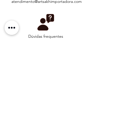
atendimento@artsakhimportadora.com
Dúvidas frequentes
Telefone: (11) 3297-0350/ 9922-8117
Email:
atendimento@artsakhimportadora.com
Artsakh Importação e Exportação de
Comércio e Distribuição Ltda.